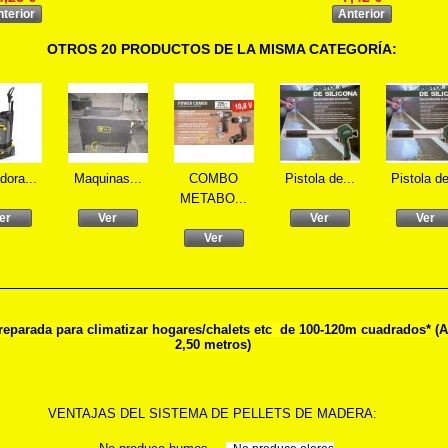
nterior
Anterior
OTROS 20 PRODUCTOS DE LA MISMA CATEGORÍA:
dora...
Maquinas...
COMBO
Pistola de...
Pistola de
METABO...
er
Ver
Ver
Ver
Ver
preparada para climatizar hogares/chalets etc de 100-120m cuadrados* (Al
2,50 metros)
VENTAJAS DEL SISTEMA DE PELLETS DE MADERA: