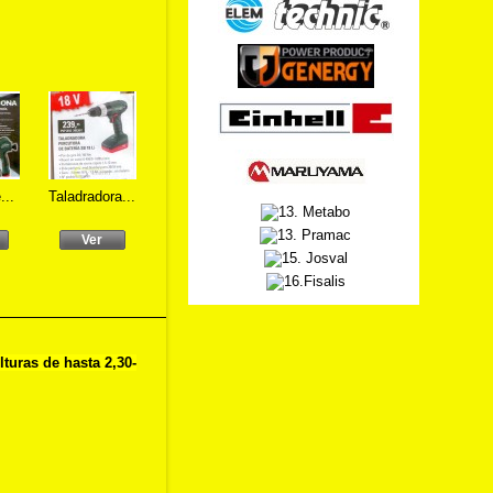
...
Taladradora...
Taladradora...
Hidrolimpiad...
ASPIRADOR
DE...
Ver
Ver
Ver
Ver
turas de hasta 2,30-