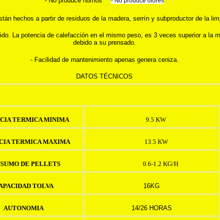
- No produce humos
- No produce olores
están hechos a partir de residuos de la madera, serrín y subproductor de la li
ido. La potencia de calefacción en el mismo peso, es 3 veces superior a la 
debido a su prensado.
- Facilidad de mantenimiento apenas genera ceniza.
DATOS TÉCNICOS
CIA TERMICA MINIMA
9.5 KW
CIA TERMICA MAXIMA
13.5 KW
SUMO DE PELLETS
0.6-1.2 KG/H
APACIDAD TOLVA
16KG
AUTONOMIA
14/26 HORAS