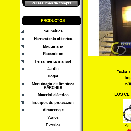
Ver resumen de compra
PRODUCTOS
Neumática
Herramienta eléctrica
Maquinaria
Recambios
Herramienta manual
Jardín
Enviar a
Hogar
Imp
Amp
Maquinaria de limpieza
KÄRCHER
LOS CL
Material eléctrico
Equipos de protección
Almacenaje
Varios
Exterior
Asp
4