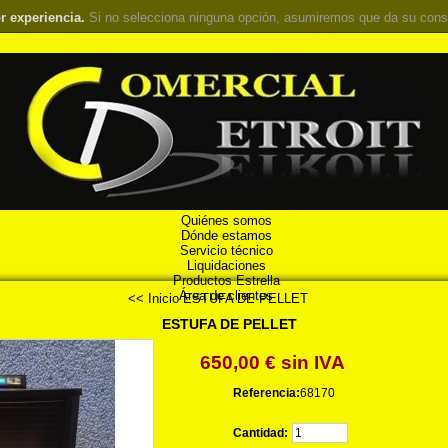
r experiencia.
Si no selecciona ninguna opción, asumiremos que da su cons
Quiénes somos
Dónde estamos
Servicio técnico
Liquidaciones
Productos Estrella
Área de clientes
<< Inicio
ESTUFA DE PELLET
ESTUFA DE PELLET
650,00 €
sin IVA
Referencia:
68170
Cantidad: