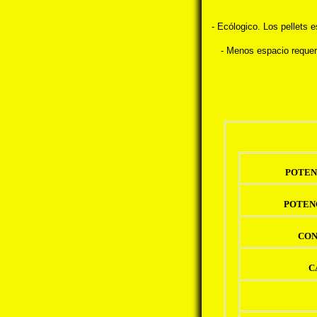
- Ecólogico. Los pellets 
- Menos espacio requer
POTEN
POTEN
CON
C