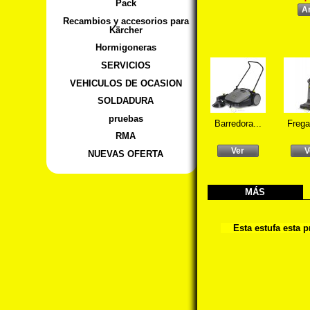
Pack
A
Recambios y accesorios para
Kärcher
Hormigoneras
SERVICIOS
VEHICULOS DE OCASION
SOLDADURA
pruebas
Barredora...
Frega
RMA
Ver
V
NUEVAS OFERTA
MÁS
Esta estufa esta 