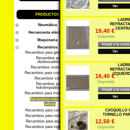
Ver
PRODUCTOS
LADRI
REFRACTA
Neumática
CENTRA
19,40 €
Herramienta eléctrica
Disponible
Maquinaria
Añadir a la cesta
Recambios
Ver
Recambios para generadores
Recambios para
desbrozadoras
LADRI
Recambios motosierra
REFRACTA
Recambios para compresores
IZQUIERD
16,40 €
Recambios varios
Disponible
Recambios para
hidrolimpiadoras
Añadir a la cesta
Recambios para motobombas
Ver
Recambios estufas de
pellets
CASQUILLO 
Recambios para cortacesped
TORNILLO PAR
Recambios para motoazadas
12,50 €
Recambios para aspiradores
Recambios para ingletadoras
Disponible