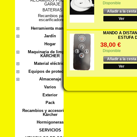
RECAMBIOS PUERTAS
Disponible
GARAJE
BATERIAS
Añadir a la cesta
Recambios para
Ver
escarificadores
Herramienta manual
MANDO A DISTAN
Jardín
ESTUFA D
38,00 €
Hogar
Disponible
Maquinaria de limpieza
KÄRCHER
Añadir a la cesta
Material eléctrico
Ver
Equipos de protección
Almacenaje
Varios
Exterior
Pack
Recambios y accesorios para
Kärcher
Hormigoneras
SERVICIOS