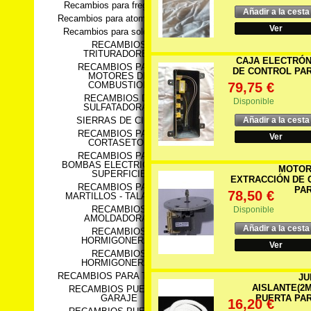
Recambios para fregadoras
Añadir a la cesta
Recambios para atomizadores
Ver
Recambios para soldadores
RECAMBIOS
TRITURADORES
CAJA ELECTRÓN
RECAMBIOS PARA
DE CONTROL PAR
MOTORES DE
79,75 €
COMBUSTION
RECAMBIOS DE
Disponible
SULFATADORAS
Añadir a la cesta
SIERRAS DE CINTA
RECAMBIOS PARA
Ver
CORTASETOS
RECAMBIOS PARA
BOMBAS ELECTRICAS DE
MOTOR
SUPERFICIE
EXTRACCIÓN DE 
RECAMBIOS PARA
PAR
78,50 €
MARTILLOS - TALADROS
RECAMBIOS
Disponible
AMOLDADORAS
Añadir a la cesta
RECAMBIOS
HORMIGONERAS
Ver
RECAMBIOS
HORMIGONERAS
RECAMBIOS PARA TIJERAS
JU
AISLANTE(2M
RECAMBIOS PUERTAS
PUERTA PAR
GARAJE
16,20 €