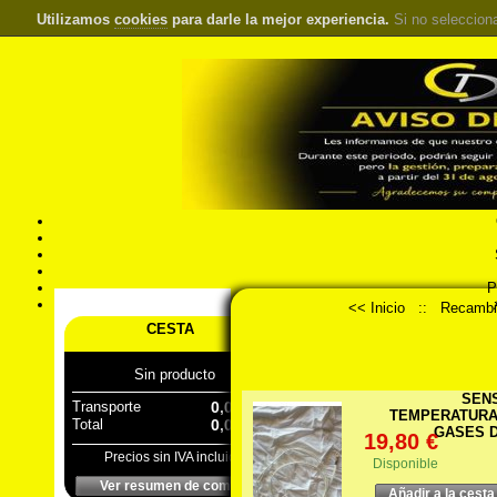
Utilizamos
cookies
para darle la mejor experiencia.
Si no seleccion
S
Pr
Á
<< Inicio
::
Recambi
CESTA
Sin producto
SEN
Transporte
0,00 €
TEMPERATURA
Total
0,00 €
GASES D
19,80 €
Precios sin IVA incluido
Disponible
Ver resumen de compra
Añadir a la cesta