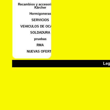
Recambios y accesorios para
Kärcher
Hormigoneras
SERVICIOS
VEHICULOS DE OCASION
SOLDADURA
pruebas
RMA
NUEVAS OFERTA
Leg