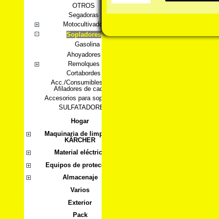
OTROS
Segadoras
Motocultivador
Sopladores
Gasolina
Ahoyadores
Remolques
Cortabordes
Acc./Consumibles para
Afiladores de cadena
Accesorios para sopladores
SULFATADORES
Hogar
Maquinaria de limpieza
KÄRCHER
Material eléctrico
Equipos de protección
Almacenaje
Varios
Exterior
Pack