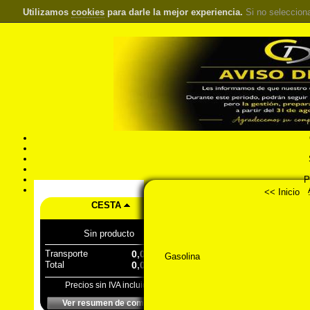
Utilizamos
cookies
para darle la mejor experiencia.
Si no seleccion
S
Pr
Á
<< Inicio
CESTA
Sin producto
Transporte
0,00 €
Gasolina
Total
0,00 €
Precios sin IVA incluido
Ver resumen de compra