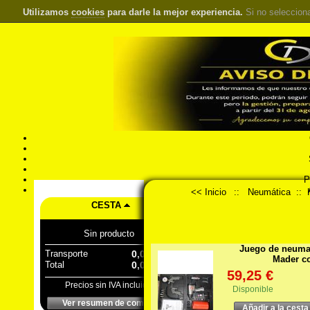
Utilizamos
cookies
para darle la mejor experiencia.
Si no seleccion
S
Pr
Á
<< Inicio
::
Neumática
::
CESTA
Sin producto
Juego de neuma
Transporte
0,00 €
Mader co
Total
0,00 €
59,25 €
Precios sin IVA incluido
Disponible
Ver resumen de compra
Añadir a la cesta