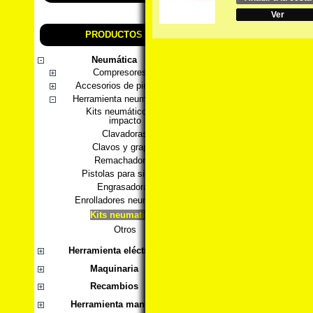
Ver
PRODUCTOS
Neumática
Compresores
Accesorios de pintura
Herramienta neumática
Kits neumáticos de
impacto
Clavadoras
Clavos y grapas
Remachadoras
Pistolas para silicona
Engrasadoras
Enrolladores neumáticos
Kits neumaticos
Otros
Herramienta eléctrica
Maquinaria
Recambios
Herramienta manual