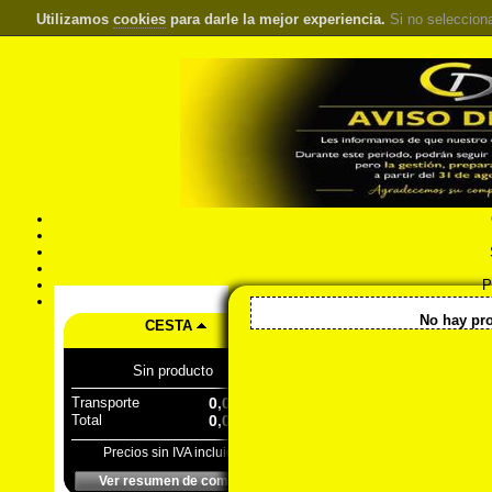
Utilizamos
cookies
para darle la mejor experiencia.
Si no seleccion
S
Pr
Á
<< Inicio
::
Equipos de protecció
No hay pro
CESTA
Sin producto
Transporte
0,00 €
Total
0,00 €
Precios sin IVA incluido
Ver resumen de compra