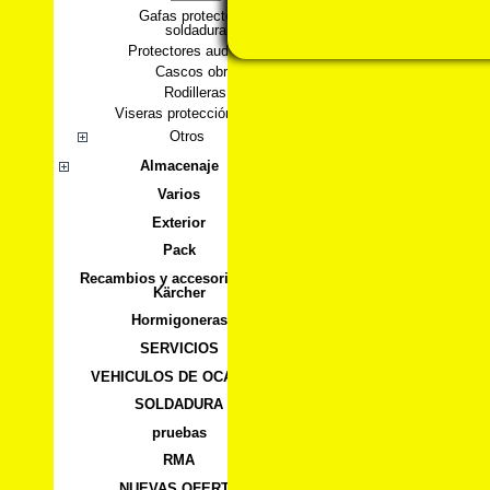
Gafas protectoras
soldadura
Protectores auditivos
Cascos obra
Rodilleras
Viseras protección desbr.
Otros
Almacenaje
Varios
Exterior
Pack
Recambios y accesorios para
Kärcher
Hormigoneras
SERVICIOS
VEHICULOS DE OCASION
SOLDADURA
pruebas
RMA
NUEVAS OFERTA