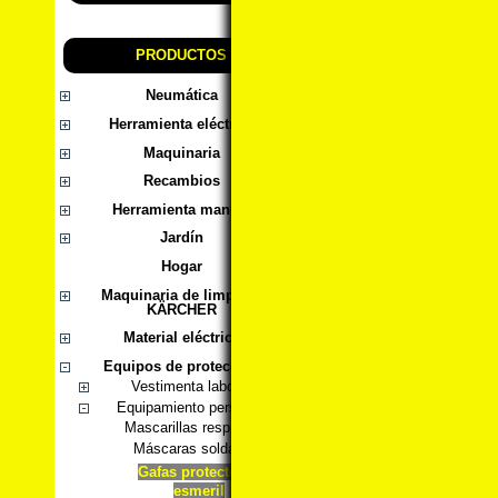
PRODUCTOS
Neumática
Herramienta eléctrica
Maquinaria
Recambios
Herramienta manual
Jardín
Hogar
Maquinaria de limpieza
KÄRCHER
Material eléctrico
Equipos de protección
Vestimenta laboral
Equipamiento personal
Mascarillas respiración
Máscaras soldadura
Gafas protectoras
esmeril