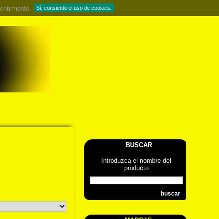
entimiento.
Sí, consiento el uso de cookies.
BUSCAR
Introduzca el nombre del
producto