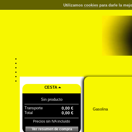
Utilizamos
cookies
para darle la mejo
CESTA
Sin producto
Transporte
0,00 €
Gasolina
Total
0,00 €
Precios sin IVA incluido
Ver resumen de compra