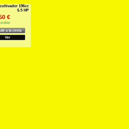
cultivador 196cc
6.5 HP
50 €
onible
dir a la cesta
Ver