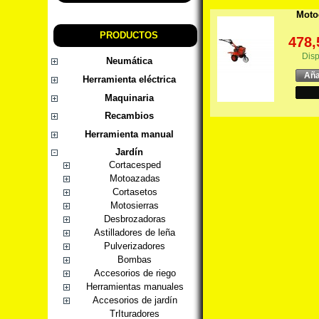
Moto
PRODUCTOS
478,
Disp
Neumática
Aña
Herramienta eléctrica
Maquinaria
Recambios
Herramienta manual
Jardín
Cortacesped
Motoazadas
Cortasetos
Motosierras
Desbrozadoras
Astilladores de leña
Pulverizadores
Bombas
Accesorios de riego
Herramientas manuales
Accesorios de jardín
TrIturadores