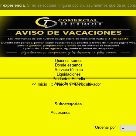
r experiencia.
Si no selecciona ninguna opción, asumiremos que da su cons
Quiénes somos
Dónde estamos
Servicio técnico
Liquidaciones
Productos Estrella
Área de clientes
<< Inicio
::
Jardín
::
Motocultivador
Subcategorías
Accesorios
Ordenar por