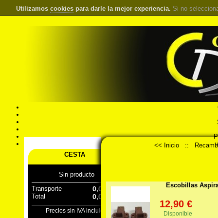
Utilizamos
cookies
para darle la mejor experiencia.
Si no seleccion
S
Pr
Á
<< Inicio
::
Recamb
CESTA
Sin producto
Escobillas Aspir
Transporte
0,00 €
Total
0,00 €
12,90 €
Precios sin IVA incluido
Disponible