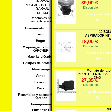
GARAJE
39,90 €
RECAMBIOS PUERTAS
Disponible
GARAJE
BATERIAS
Añadir a la cesta
Recambios para
Ver
escarificadores
Herramienta manual
10 BOL
Jardín
ASPIRADOR NT 
M
18,00 €
Hogar
Disponible
Maquinaria de limpieza
KÄRCHER
Añadir a la cesta
Material eléctrico
Ver
Equipos de protección
Almacenaje
Montaje de la b
PLAZO DE ENTREGA 10 
Varios
DÍAS
27,35 €
Exterior
Disponible
Pack
Añadir a la cesta
Recambios y accesorios para
Ver
Kärcher
Hormigoneras
RU
SERVICIOS