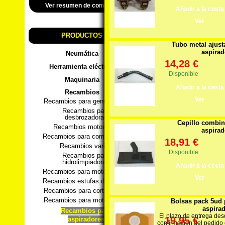
Ver resumen de compra
Añadir a la cesta
Ver
PRODUCTOS
Tubo metal ajust
aspirado
Neumática
14,28 €
Herramienta eléctrica
Disponible
Maquinaria
Añadir a la cesta
Recambios
Ver
Recambios para generadores
Recambios para
desbrozadoras
Cepillo combi
Recambios motosierra
aspirado
Recambios para compresores
18,91 €
Recambios varios
Disponible
Recambios para
hidrolimpiadoras
Añadir a la cesta
Recambios para motobombas
Ver
Recambios estufas de pellets
Recambios para cortacesped
Recambios para motoazadas
Bolsas pack 5ud 
aspirad
Recambios para
El plazo de entrega des
19,95 €
aspiradores
confirmacion del pedido