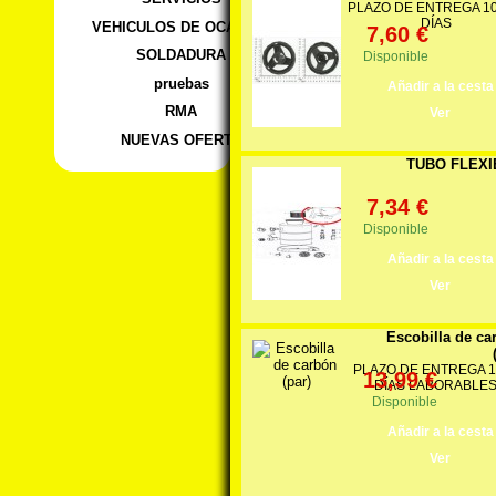
PLAZO DE ENTREGA 10 
DÍAS
VEHICULOS DE OCASION
7,60 €
SOLDADURA
Disponible
pruebas
Añadir a la cesta
RMA
Ver
NUEVAS OFERTA
TUBO FLEXI
7,34 €
Disponible
Añadir a la cesta
Ver
Escobilla de ca
PLAZO DE ENTREGA 1
13,99 €
DÍAS LABORABLE
Disponible
Añadir a la cesta
Ver