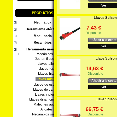
Ver
PRODUCTOS
Llaves Stilson
Neumática
7,43 €
Herramienta eléctrica
Disponible
Maquinaria
Añadir a la cesta
Recambios
Ver
Herramienta manual
Mecánicos
Llave Stilson
Destornilladores
Llaves allen
14,63 €
Llaves torx
Llaves fijas
Disponible
Llaves mixtas
Añadir a la cesta
Llaves de estrella
Ver
Llaves de carraca
Llaves inglesas
Llave Stilson
Llaves dinamométricas
Maletines autoclé
66,75 €
Alicates
Recambios sueltos
Disponible