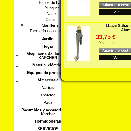
Tornos de banco
Añadir a la cesta
Yunques
Ver
Varios
Corte
Martillería
LLave Stilson
Alum
Tornillería / consumibles
33,75 €
Jardín
Disponible
Hogar
Añadir a la cesta
Maquinaria de limpieza
KÄRCHER
Ver
Material eléctrico
Equipos de protección
Almacenaje
Varios
Exterior
Pack
Recambios y accesorios para
Kärcher
Hormigoneras
SERVICIOS