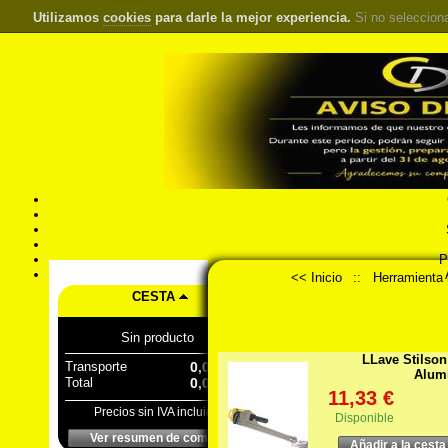
Utilizamos
cookies
para darle la mejor experiencia.
Si no seleccion
S
Pr
Á
<< Inicio
::
Herramienta
CESTA
Sin producto
LLave Stilson
Transporte
0,00 €
Alum
Total
0,00 €
11,33 €
Precios sin IVA incluido
Disponible
Ver resumen de compra
Añadir a la cesta