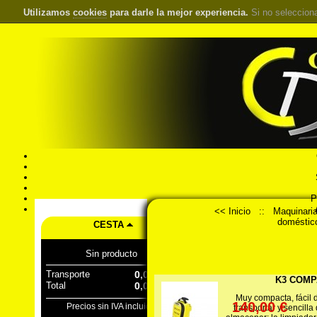
Utilizamos
cookies
para darle la mejor experiencia.
Si no seleccion
S
Pr
Á
<< Inicio
::
Maquinari
doméstic
CESTA
Sin producto
Transporte
0,00 €
K3 COMP
Total
0,00 €
Muy compacta, fácil 
140,00 €
Precios sin IVA incluido
transportar y sencilla