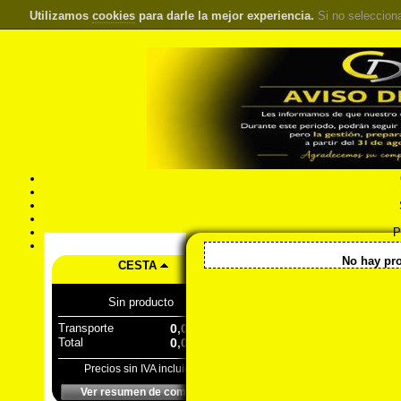
Utilizamos
cookies
para darle la mejor experiencia.
Si no seleccion
S
Pr
Á
<< Inicio
::
Almacenaje
::
No hay pro
CESTA
Sin producto
Transporte
0,00 €
Total
0,00 €
Precios sin IVA incluido
Ver resumen de compra