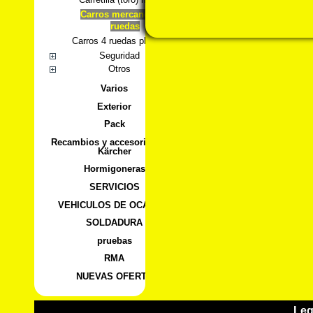
Carros mercancías 2
ruedas
Carros 4 ruedas plegables
Seguridad
Otros
Varios
Exterior
Pack
Recambios y accesorios para
Kärcher
Hormigoneras
SERVICIOS
VEHICULOS DE OCASION
SOLDADURA
pruebas
RMA
NUEVAS OFERTA
Leg