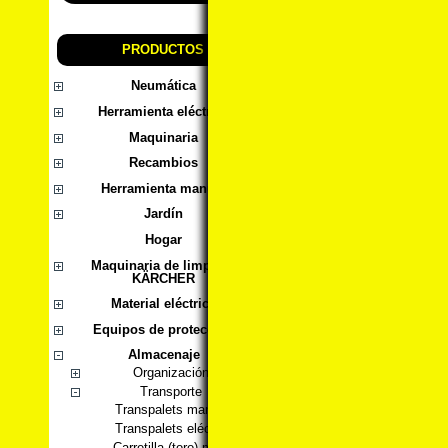
PRODUCTOS
Neumática
Herramienta eléctrica
Maquinaria
Recambios
Herramienta manual
Jardín
Hogar
Maquinaria de limpieza
KÄRCHER
Material eléctrico
Equipos de protección
Almacenaje
Organización
Transporte
Transpalets manuales
Transpalets eléctricos
Carretilla (toro) manual