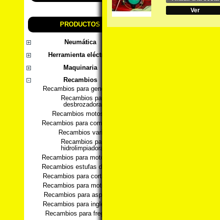
Ver
PRODUCTOS
Neumática
Herramienta eléctrica
Maquinaria
Recambios
Recambios para generadores
Recambios para
desbrozadoras
Recambios motosierra
Recambios para compresores
Recambios varios
Recambios para
hidrolimpiadoras
Recambios para motobombas
Recambios estufas de pellets
Recambios para cortacesped
Recambios para motoazadas
Recambios para aspiradores
Recambios para ingletadoras
Recambios para fregadoras