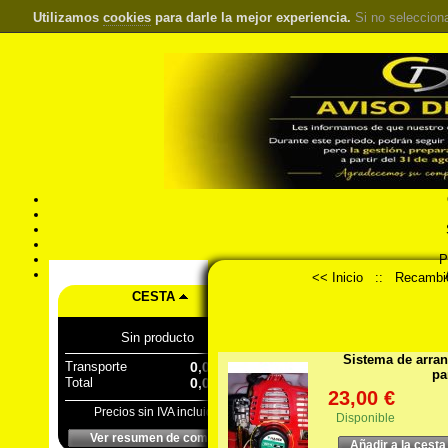
Utilizamos
cookies
para darle la mejor experiencia.
Si no seleccion
S
Pr
Á
<< Inicio
::
Recambi
CESTA
Sin producto
Sistema de arra
Transporte
0,00 €
pa
Total
0,00 €
23,00 €
Precios sin IVA incluido
Disponible
Ver resumen de compra
Añadir a la cesta