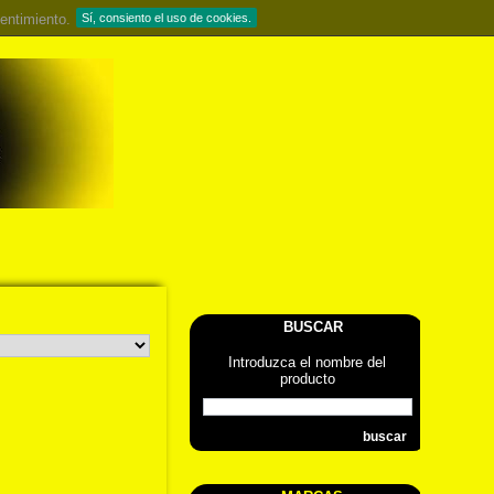
entimiento.
Sí, consiento el uso de cookies.
BUSCAR
Introduzca el nombre del
producto