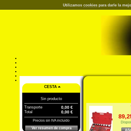
Utilizamos
cookies
para darle la mejo
CESTA
Sin producto
Transporte
0,00 €
Total
0,00 €
89,2
Precios sin IVA incluido
Dispo
Ver resumen de compra
Aña