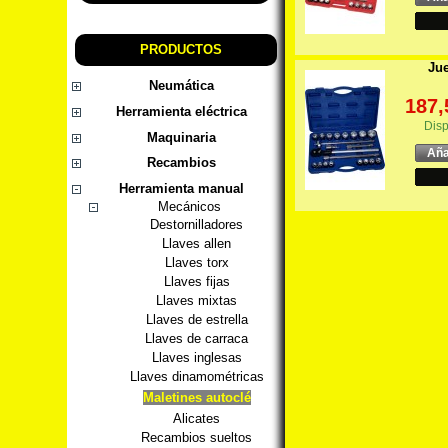
PRODUCTOS
Jue
Neumática
187,
Herramienta eléctrica
Disp
Maquinaria
Aña
Recambios
Herramienta manual
Mecánicos
Destornilladores
Llaves allen
Llaves torx
Llaves fijas
Llaves mixtas
Llaves de estrella
Llaves de carraca
Llaves inglesas
Llaves dinamométricas
Maletines autoclé
Alicates
Recambios sueltos