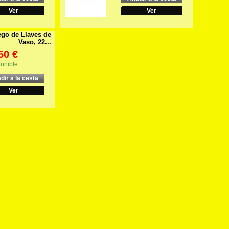
Ver
Ver
go de Llaves de
Vaso, 22...
50 €
onible
dir a la cesta
Ver