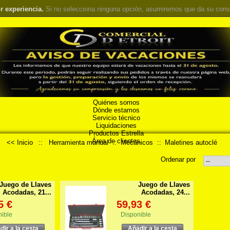
r experiencia.
Si no selecciona ninguna opción, asumiremos que da su cons
Quiénes somos
Dónde estamos
Servicio técnico
Liquidaciones
Productos Estrella
Área de clientes
<< Inicio
::
Herramienta manual
::
Mecánicos
::
Maletines autoclé
Ordenar por
Juego de Llaves
Juego de Llaves
Acodadas, 21...
Acodadas, 24...
5 €
59,93 €
nible
Disponible
dir a la cesta
Añadir a la cesta