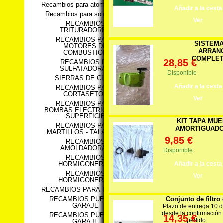
Recambios para atomizadores
Añadir a la cesta
Recambios para soldadores
Ver
RECAMBIOS
TRITURADORES
RECAMBIOS PARA
SISTEMA
MOTORES DE
ARRAN
COMBUSTION
COMPLETO
28,85 €
RECAMBIOS DE
SULFATADORAS
Disponible
SIERRAS DE CINTA
Añadir a la cesta
RECAMBIOS PARA
CORTASETOS
Ver
RECAMBIOS PARA
BOMBAS ELECTRICAS DE
SUPERFICIE
KIT TAPA MUE
RECAMBIOS PARA
AMORTIGUADOR
MARTILLOS - TALADROS
9,85 €
RECAMBIOS
AMOLDADORAS
Disponible
RECAMBIOS
Añadir a la cesta
HORMIGONERAS
RECAMBIOS
Ver
HORMIGONERAS
RECAMBIOS PARA TIJERAS
Conjunto de filtro 
RECAMBIOS PUERTAS
GARAJE
Plazo de entrega 10 d
desde la confirmación
RECAMBIOS PUERTAS
14,35 €
pedido.
GARAJE