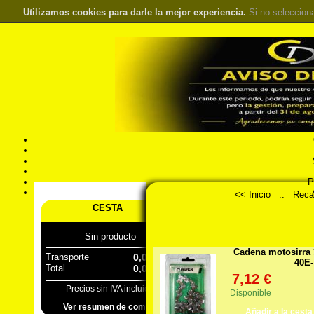
Utilizamos
cookies
para darle la mejor experiencia.
Si no seleccion
S
Pr
Á
<< Inicio
::
Reca
CESTA
Sin producto
Cadena motosirra 
Transporte
0,00 €
40E-
Total
0,00 €
7,12 €
Precios sin IVA incluido
Disponible
Ver resumen de compra
Añadir a la cesta