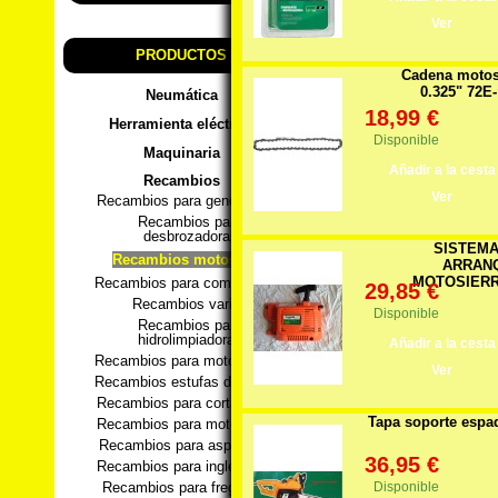
Ver
PRODUCTOS
Cadena motos
0.325" 72E-
Neumática
18,99 €
Herramienta eléctrica
Disponible
Maquinaria
Añadir a la cesta
Recambios
Ver
Recambios para generadores
Recambios para
desbrozadoras
SISTEMA
Recambios motosierra
ARRAN
MOTOSIERRA
Recambios para compresores
29,85 €
Recambios varios
Disponible
Recambios para
hidrolimpiadoras
Añadir a la cesta
Recambios para motobombas
Ver
Recambios estufas de pellets
Recambios para cortacesped
Tapa soporte espad
Recambios para motoazadas
Recambios para aspiradores
36,95 €
Recambios para ingletadoras
Disponible
Recambios para fregadoras