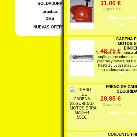
31,00 €
SOLDADURA
Disponible
pruebas
Añadir a la cesta
RMA
Ver
NUEVAS OFERTA
CADENA P
MOTOSIE
EINHEL
48,75 €
No necesita ser nunca af
soporta encontronazos
Disponible
piedras y clavos, su filo
Añadir a la cesta
hasta 10 veces más qu
una cadena convencio
Ver
FRENO DE CAD
SEGURIDA
29,85 €
Disponible
Añadir a la cesta
Ver
CONJUNTO FR