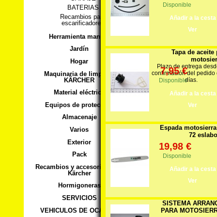
Disponible
BATERIAS
Recambios para
Añadir a la cesta
escarificadores
Ver
Herramienta manual
Jardín
Tapa de aceite 
motosier
Hogar
Plazo de entrega desd
7,95 €
confirmación del pedido
Maquinaria de limpieza
KÄRCHER
días.
Disponible
Material eléctrico
Añadir a la cesta
Equipos de protección
Ver
Almacenaje
Espada motosierra
Varios
72 eslab
Exterior
19,98 €
Pack
Disponible
Recambios y accesorios para
Añadir a la cesta
Kärcher
Ver
Hormigoneras
SERVICIOS
SISTEMA ARRAN
VEHICULOS DE OCASION
PARA MOTOSIERRA