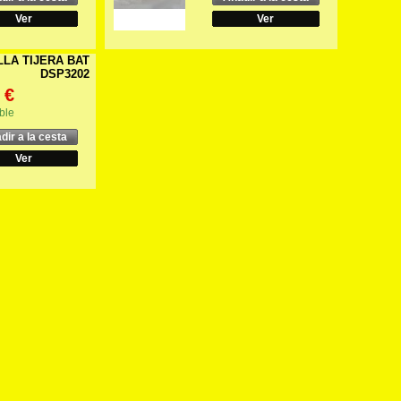
Ver
Ver
LLA TIJERA BAT
DSP3202
 €
ble
dir a la cesta
Ver