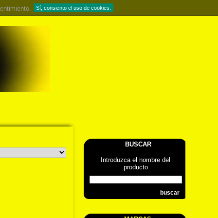
entimiento.
Sí, consiento el uso de cookies.
BUSCAR
Introduzca el nombre del
producto