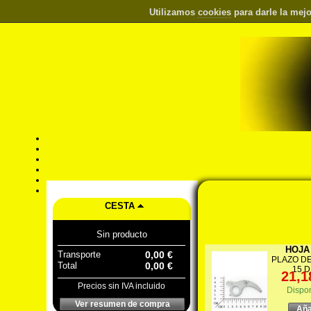
Utilizamos
cookies
para darle la mejo
CESTA
Sin producto
HOJA 
Transporte
0,00 €
PLAZO DE
Total
0,00 €
15 
21,1
Precios sin IVA incluido
Dispo
Ver resumen de compra
Aña