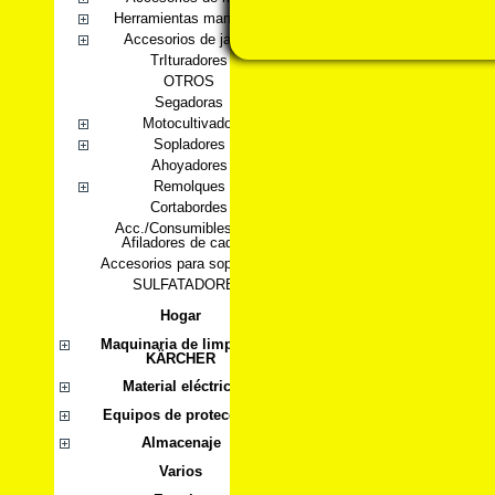
Herramientas manuales
Accesorios de jardín
TrIturadores
OTROS
Segadoras
Motocultivador
Sopladores
Ahoyadores
Remolques
Cortabordes
Acc./Consumibles para
Afiladores de cadena
Accesorios para sopladores
SULFATADORES
Hogar
Maquinaria de limpieza
KÄRCHER
Material eléctrico
Equipos de protección
Almacenaje
Varios