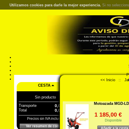
Utilizamos
cookies
para darle la mejor experiencia.
Si no seleccion
S
Pr
Á
<< Inicio
::
Ja
CESTA
Sin producto
Motoazada MGD-LD
Transporte
0,00 €
Total
0,00 €
1 185,00 €
Precios sin IVA incluido
Disponible
Ver resumen de compra
Añadir a la cesta