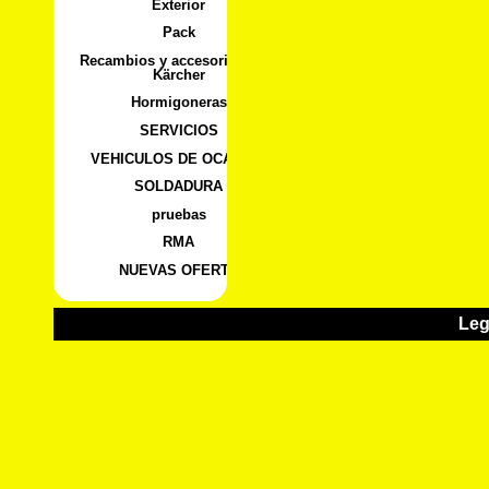
Exterior
Pack
Recambios y accesorios para
Kärcher
Hormigoneras
SERVICIOS
VEHICULOS DE OCASION
SOLDADURA
pruebas
RMA
NUEVAS OFERTA
Leg