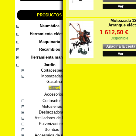
Ver
PRODUCTOS
Motoazada 1
Arranque eléct
Neumática
1 612,50 €
Herramienta eléctrica
Disponible
Maquinaria
Añadir a la cesta
Recambios
Ver
Herramienta manual
Jardín
Cortacesped
Motoazadas
Gasolina
Diesel
Accesorios
Cortasetos
Motosierras
Desbrozadoras
Astilladores de leña
Pulverizadores
Bombas
Accesorios de riego