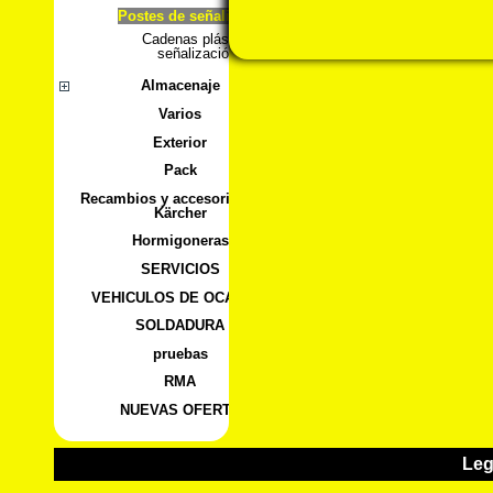
Postes de señalización
Cadenas plástico
señalización
Almacenaje
Varios
Exterior
Pack
Recambios y accesorios para
Kärcher
Hormigoneras
SERVICIOS
VEHICULOS DE OCASION
SOLDADURA
pruebas
RMA
NUEVAS OFERTA
Leg