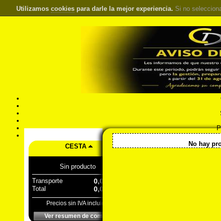
Utilizamos
cookies
para darle la mejor experiencia.
Si no seleccion
S
Pr
Á
<< Inicio
::
Equipos de prot
No hay pro
CESTA
Sin producto
Transporte
0,00 €
Total
0,00 €
Precios sin IVA incluido
Ver resumen de compra