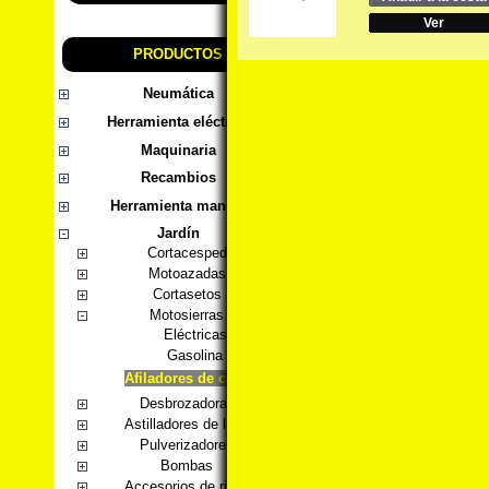
Ver
PRODUCTOS
Neumática
Herramienta eléctrica
Maquinaria
Recambios
Herramienta manual
Jardín
Cortacesped
Motoazadas
Cortasetos
Motosierras
Eléctricas
Gasolina
Afiladores de cadena
Desbrozadoras
Astilladores de leña
Pulverizadores
Bombas
Accesorios de riego