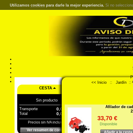
Utilizamos
cookies
para darle la mejor experiencia.
Si no seleccion
S
Pr
Á
<< Inicio
::
Jardín
::
CESTA
Sin producto
Afilador de ca
Transporte
0,00 €
2
Total
0,00 €
33,70 €
Precios sin IVA incluido
Disponible
Ver resumen de compra
Añadir a la cesta