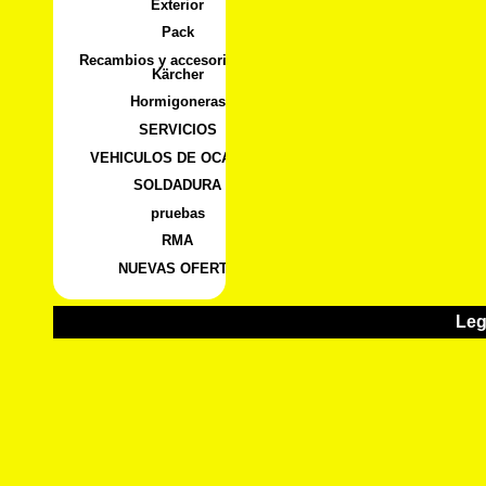
Exterior
Pack
Recambios y accesorios para
Kärcher
Hormigoneras
SERVICIOS
VEHICULOS DE OCASION
SOLDADURA
pruebas
RMA
NUEVAS OFERTA
Leg