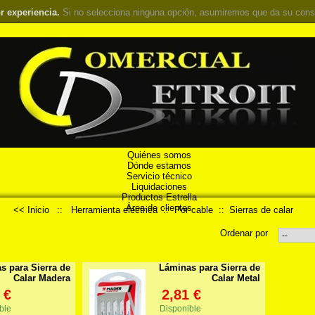
r experiencia.
Si no selecciona ninguna opción, asumiremos que da su cons
Quiénes somos
Dónde estamos
Servicio técnico
Liquidaciones
Productos Estrella
Área de clientes
<< Inicio
::
Herramienta eléctrica
::
Por cable
::
Sierras de calar
Ordenar por
s para Sierra de
Láminas para Sierra de
Calar Madera
Calar Metal
 €
2,81 €
ble
Disponible