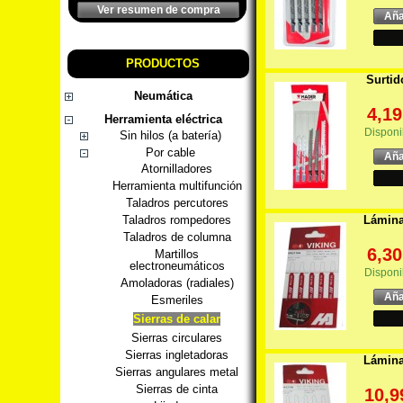
Ver resumen de compra
Aña
PRODUCTOS
Surtid
Neumática
4,19
Herramienta eléctrica
Disponi
Sin hilos (a batería)
Por cable
Aña
Atornilladores
Herramienta multifunción
Taladros percutores
Lámina
Taladros rompedores
Taladros de columna
6,30
Martillos
electroneumáticos
Disponi
Amoladoras (radiales)
Aña
Esmeriles
Sierras de calar
Sierras circulares
Sierras ingletadoras
Lámina
Sierras angulares metal
Sierras de cinta
10,9