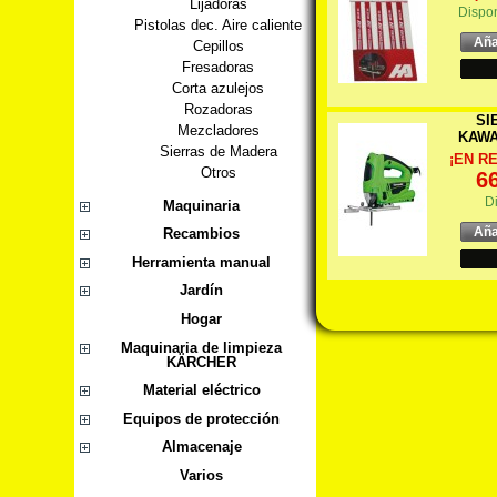
Lijadoras
Dispo
Pistolas dec. Aire caliente
Aña
Cepillos
Fresadoras
Corta azulejos
Rozadoras
SI
Mezcladores
KAWA
Sierras de Madera
¡EN R
Otros
6
D
Maquinaria
Aña
Recambios
Herramienta manual
Jardín
Hogar
Maquinaria de limpieza
KÄRCHER
Material eléctrico
Equipos de protección
Almacenaje
Varios