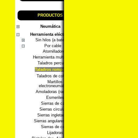
PRODUCTOS
Neumática
Herramienta eléctrica
Sin hilos (a batería)
Por cable
Atornilladores
Herramienta multifunción
Taladros percutores
Taladros rompedores
Taladros de columna
Martillos
electroneumáticos
Amoladoras (radiales)
Esmeriles
Sierras de calar
Sierras circulares
Sierras ingletadoras
Sierras angulares metal
Sierras de cinta
Lijadoras