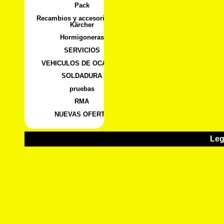
Pack
Recambios y accesorios para
Kärcher
Hormigoneras
SERVICIOS
VEHICULOS DE OCASION
SOLDADURA
pruebas
RMA
NUEVAS OFERTA
Leg