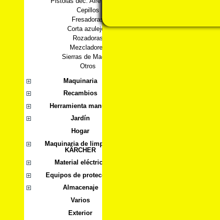
Pistolas dec. Aire caliente
Cepillos
Fresadoras
Corta azulejos
Rozadoras
Mezcladores
Sierras de Madera
Otros
Maquinaria
Recambios
Herramienta manual
Jardín
Hogar
Maquinaria de limpieza
KÄRCHER
Material eléctrico
Equipos de protección
Almacenaje
Varios
Exterior