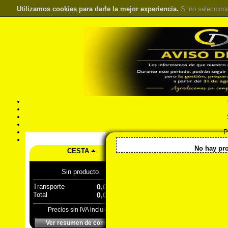
Utilizamos
cookies
para darle la mejor experiencia.
Si no seleccion
S
Pr
Á
<< Inicio
::
Herramienta eléc
No hay pro
CESTA
Sin producto
Transporte
0,00 €
Total
0,00 €
Precios sin IVA incluido
Ver resumen de compra