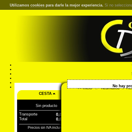
Utilizamos
cookies
para darle la mejor experiencia.
Si no seleccion
S
Pr
No hay pro
Á
<< Inicio
::
Neumática
::
He
CESTA
Sin producto
Transporte
0,00 €
Total
0,00 €
Precios sin IVA incluido