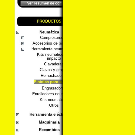
Ver resumen de compra
PRODUCTOS
Neumática
Compresores
Accesorios de pintura
Herramienta neumática
Kits neumáticos de
impacto
Clavadoras
Clavos y grapas
Remachadoras
Pistolas para silicona
Engrasadoras
Enrolladores neumáticos
Kits neumaticos
Otros
Herramienta eléctrica
Maquinaria
Recambios