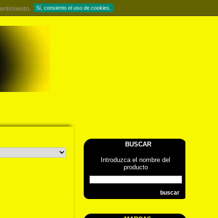
entimiento.
Sí, consiento el uso de cookies.
BUSCAR
Introduzca el nombre del
producto