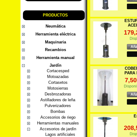
PRODUCTOS
ESTUF
ACE
Neumática
179,
Herramienta eléctrica
Disp
Maquinaria
Aña
Recambios
Herramienta manual
Jardín
COBE
Cortacesped
PARA 
Motoazadas
7,50
Cortasetos
Disponi
Motosierras
Desbrozadoras
Aña
Astilladores de leña
Pulverizadores
Bombas
E
Accesorios de riego
Herramientas manuales
208,
Accesorios de jardín
Disp
Lagos artificiales