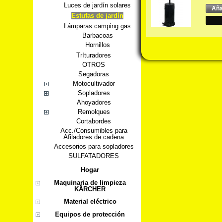
Luces de jardín solares
Aña
Estufas de jardín
Lámparas camping gas
Barbacoas
Hornillos
TrIturadores
OTROS
Segadoras
Motocultivador
Sopladores
Ahoyadores
Remolques
Cortabordes
Acc./Consumibles para
Afiladores de cadena
Accesorios para sopladores
SULFATADORES
Hogar
Maquinaria de limpieza
KÄRCHER
Material eléctrico
Equipos de protección