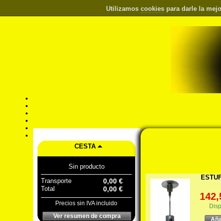
Utilizamos
cookies
para darle la mejo
CESTA
Sin producto
ESTUF
Transporte
0,00 €
Total
0,00 €
142,
Precios sin IVA incluido
Disp
Ver resumen de compra
Aña