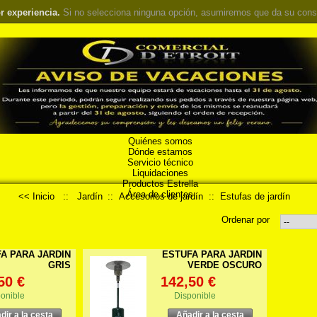
r experiencia.
Si no selecciona ninguna opción, asumiremos que da su cons
Quiénes somos
Dónde estamos
Servicio técnico
Liquidaciones
Productos Estrella
Área de clientes
<< Inicio
::
Jardín
::
Accesorios de jardín
::
Estufas de jardín
Ordenar por
A PARA JARDIN
ESTUFA PARA JARDIN
GRIS
VERDE OSCURO
50 €
142,50 €
onible
Disponible
dir a la cesta
Añadir a la cesta