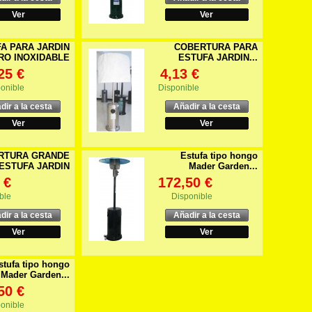
Ver
Ver
A PARA JARDIN
COBERTURA PARA
RO INOXIDABLE
ESTUFA JARDIN...
25 €
4,13 €
onible
Disponible
dir a la cesta
Añadir a la cesta
Ver
Ver
RTURA GRANDE
Estufa tipo hongo
ESTUFA JARDIN
Mader Garden...
 €
172,50 €
ble
Disponible
dir a la cesta
Añadir a la cesta
Ver
Ver
stufa tipo hongo
Mader Garden...
50 €
onible