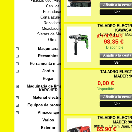
Pistolas dec. Aire caliente
Añadir a la cesta
Cepillos
Fresadoras
Ver
Corta azulejos
Rozadoras
TALADRO ELECTR
Mezcladores
KAWASAK
Sierras de Madera
1200 W, 13 mm Max
¡EN REBAJAS!
Otros
98,35 €
Disponible
Maquinaria
Añadir a la cesta
Recambios
Ver
Herramienta manual
Jardín
TALADRO ELECT
MADER 9
Hogar
0,00 €
Maquinaria de limpieza
Disponible
KÄRCHER
Añadir a la cesta
Material eléctrico
Ver
Equipos de protección
Almacenaje
TALADRO ELECTR
Varios
MADER 90
900 W 13 mm Diam. 
Exterior
65,90 €