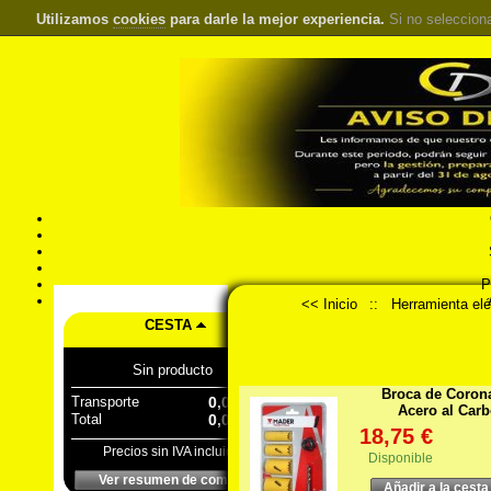
Utilizamos
cookies
para darle la mejor experiencia.
Si no seleccion
S
Pr
Á
<< Inicio
::
Herramienta elé
CESTA
Sin producto
Broca de Coron
Transporte
0,00 €
Acero al Car
Total
0,00 €
18,75 €
Precios sin IVA incluido
Disponible
Ver resumen de compra
Añadir a la cesta