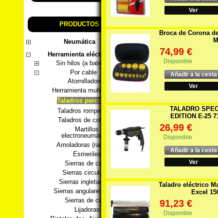
Ver
PRODUCTOS
Broca de Corona de
M
Neumática
74,99 €
Herramienta eléctrica
Disponible
Sin hilos (a batería)
Por cable
Añadir a la cesta
Atornilladores
Ver
Herramienta multifunción
Taladros percutores
TALADRO SPEC
Taladros rompedores
EDITION E-25 
Taladros de columna
26,99 €
Martillos
electroneumáticos
Disponible
Amoladoras (radiales)
Añadir a la cesta
Esmeriles
Ver
Sierras de calar
Sierras circulares
Sierras ingletadoras
Taladro eléctrico M
Sierras angulares metal
Excel 1
Sierras de cinta
91,23 €
Lijadoras
Disponible