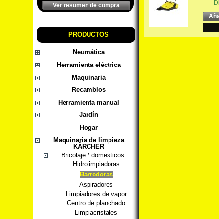
D
Ver resumen de compra
Aña
PRODUCTOS
Neumática
Herramienta eléctrica
Maquinaria
Recambios
Herramienta manual
Jardín
Hogar
Maquinaria de limpieza
KÄRCHER
Bricolaje / domésticos
Hidrolimpiadoras
Barredoras
Aspiradores
Limpiadores de vapor
Centro de planchado
Limpiacristales