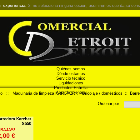
r experiencia.
Si no selecciona ninguna opción, asumiremos que da su cons
Quiénes somos
Dónde estamos
Servicio técnico
Liquidaciones
Productos Estrella
Área de clientes
io
::
Maquinaria de limpieza KÄRCHER
::
Bricolaje / domésticos
::
Barre
Ordenar por
arredora Karcher
S550
EBAJAS!
,00 €