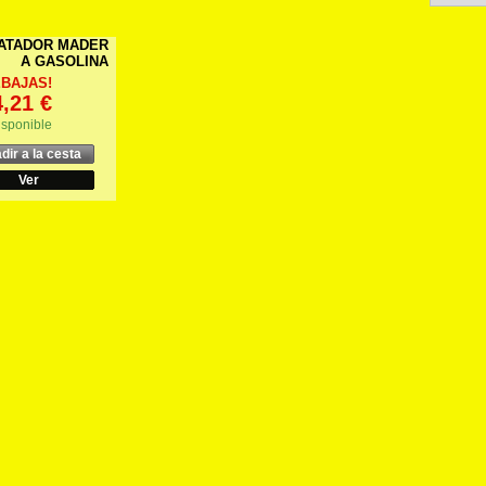
ATADOR MADER
A GASOLINA
EBAJAS!
,21 €
isponible
dir a la cesta
Ver