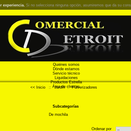
r experiencia.
Si no selecciona ninguna opción, asumiremos que da su cons
Quiénes somos
Dónde estamos
Servicio técnico
Liquidaciones
Productos Estrella
Área de clientes
<< Inicio
::
Jardín
::
Pulverizadores
Subcategorías
De mochila
Ordenar por