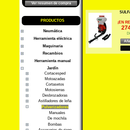
Ver resumen de compra
SULF
PRODUCTOS
¡EN R
274
Neumática
D
Herramienta eléctrica
Aña
Maquinaria
Recambios
Herramienta manual
Jardín
Cortacesped
Motoazadas
Cortasetos
Motosierras
Desbrozadoras
Astilladores de leña
Pulverizadores
Manuales
De mochila
Bombas
Accesorios de riego