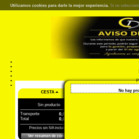
Utilizamos
cookies
para darle la mejor experiencia.
Si no seleccion
S
Pr
Á
<< Inicio
::
Maquin
No hay pro
CESTA
Sin producto
Transporte
0,00 €
Total
0,00 €
Precios sin IVA incluido
Ver resumen de compra