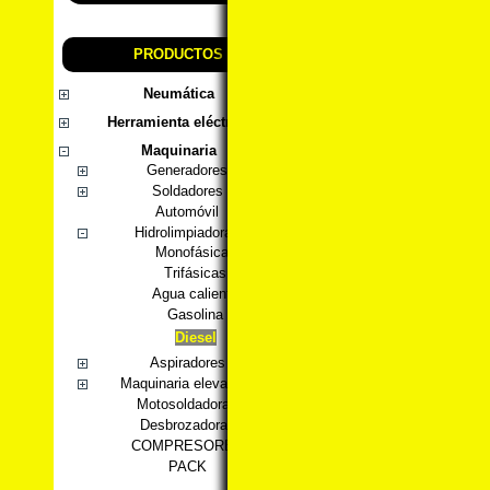
PRODUCTOS
Neumática
Herramienta eléctrica
Maquinaria
Generadores
Soldadores
Automóvil
Hidrolimpiadoras
Monofásicas
Trifásicas
Agua caliente
Gasolina
Diesel
Aspiradores
Maquinaria elevación
Motosoldadoras
Desbrozadoras
COMPRESORES
PACK