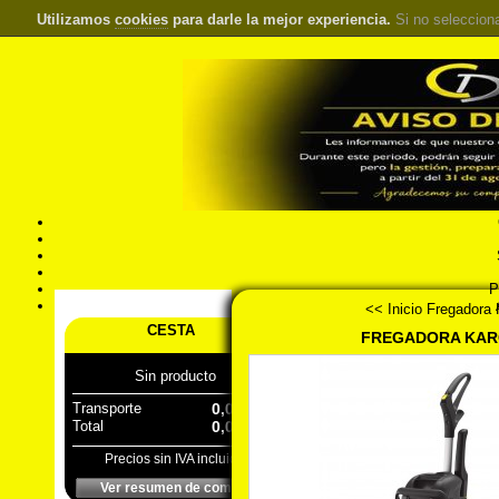
Utilizamos
cookies
para darle la mejor experiencia.
Si no seleccion
S
Pr
Á
<< Inicio
Fregadora
CESTA
FREGADORA KARC
Sin producto
Transporte
0,00 €
Total
0,00 €
Precios sin IVA incluido
Ver resumen de compra