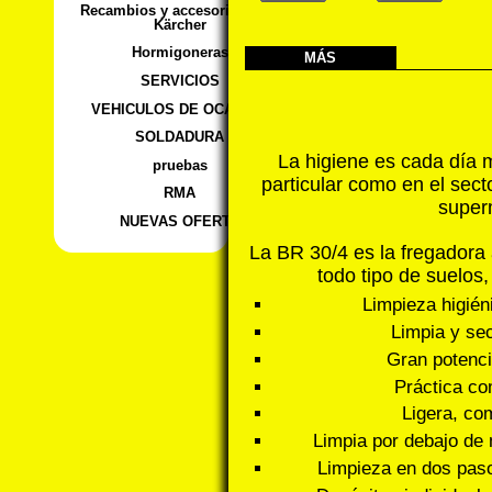
Recambios y accesorios para
Kärcher
Hormigoneras
MÁS
SERVICIOS
VEHICULOS DE OCASION
SOLDADURA
La higiene es cada día 
pruebas
particular como en el secto
RMA
super
NUEVAS OFERTA
La BR 30/4 es la fregadora 
todo tipo de suelos,
Limpieza higién
Limpia y se
Gran potenci
Práctica co
Ligera, co
Limpia por debajo de 
Limpieza en dos paso