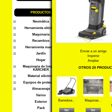
PRODUCTOS
Neumática
Herramienta eléctrica
Maquinaria
Recambios
Herramienta manual
Enviar a un amigo
Jardín
Imprimir
Hogar
Ampliar
Maquinaria de limpieza
OTROS 20 PRODUC
KÄRCHER
Material eléctrico
Equipos de protección
Almacenaje
Varios
Barredora...
Maquinas...
Exterior
Pack
Ver
Ver