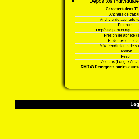
Depósitos individual
Características T
Anchura de traba
Anchura de aspirado (
Potencia
Depósito para el agua li
Presión de apriete ce
N° de rev. del cepi
Máx. rendimiento de su
Tensión
Peso
Medidas (Long. x Anch. 
RM 743 Detergente suelos auto
Leg