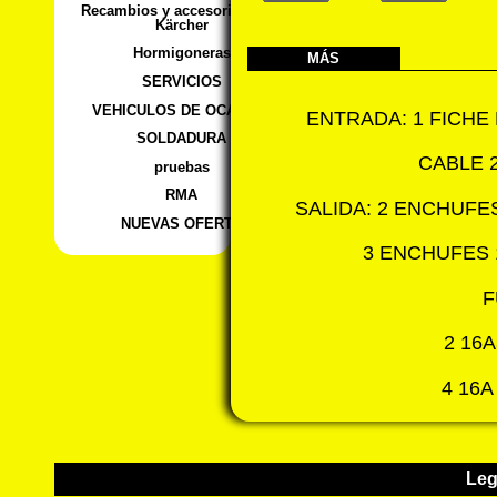
Recambios y accesorios para
Kärcher
Hormigoneras
MÁS
SERVICIOS
VEHICULOS DE OCASION
ENTRADA: 1 FICHE 
SOLDADURA
CABLE 
pruebas
RMA
SALIDA: 2 ENCHUFE
NUEVAS OFERTA
3 ENCHUFES 
F
2 16
4 16A
Leg