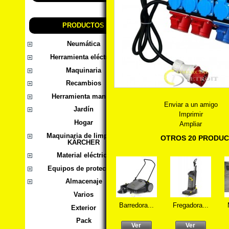
PRODUCTOS
Neumática
Herramienta eléctrica
Maquinaria
Recambios
Herramienta manual
Enviar a un amigo
Jardín
Imprimir
Hogar
Ampliar
Maquinaria de limpieza
OTROS 20 PRODUC
KÄRCHER
Material eléctrico
Equipos de protección
Almacenaje
Varios
Barredora...
Fregadora...
Exterior
Pack
Ver
Ver