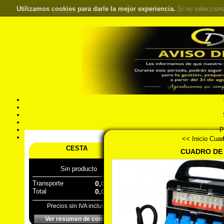
Utilizamos
cookies
para darle la mejor experiencia.
Si no seleccion
S
Pr
Á
<< Inicio
Cuad
CESTA
CUADRO DE
Sin producto
Transporte
0,00 €
Total
0,00 €
Precios sin IVA incluido
Ver resumen de compra