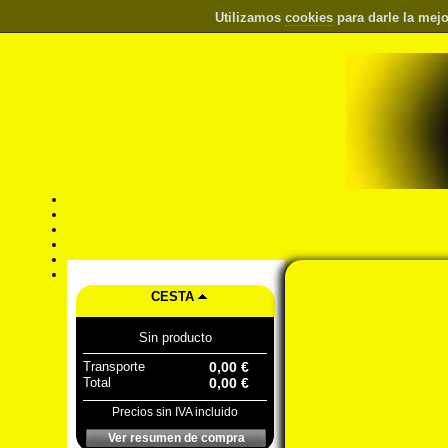
Utilizamos
cookies
para darle la mejo
CESTA
Sin producto
Transporte
0,00 €
Total
0,00 €
Precios sin IVA incluido
Ver resumen de compra