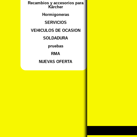
Recambios y accesorios para
Kärcher
Hormigoneras
SERVICIOS
VEHICULOS DE OCASION
SOLDADURA
pruebas
RMA
NUEVAS OFERTA