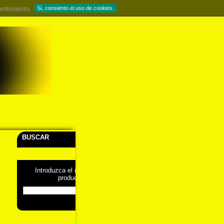
entimiento.
Sí, consiento el uso de cookies.
BUSCAR
Introduzca el nombre del
producto